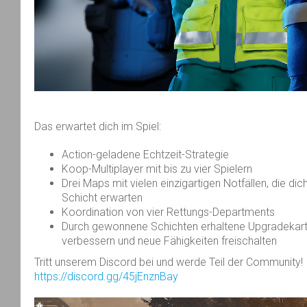
Das erwartet dich im Spiel:
Action-geladene Echtzeit-Strategie
Koop-Multiplayer mit bis zu vier Spielern
Drei Maps mit vielen einzigartigen Notfällen, die di
Schicht erwarten
Koordination von vier Rettungs-Departments
Durch gewonnene Schichten erhaltene Upgradekarte
verbessern und neue Fähigkeiten freischalten
Tritt unserem Discord bei und werde Teil der Community!
https://discord.gg/45jEnznBay